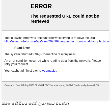
ඔබේ පණිවිඩය මෙහි ලියා අපට එවන්න