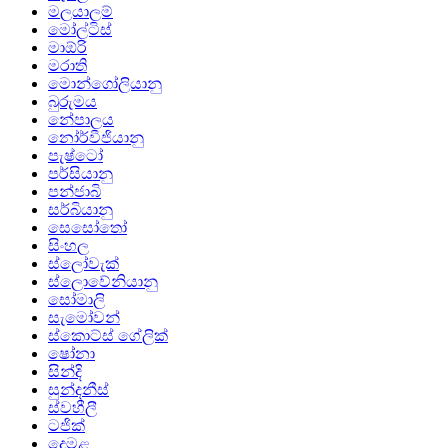
මලයාලම්
මෝල්ටිස්
මාඕරි
මරාති
මොන්ගෝලියානු
බුරුමය
නේපාලය
නෝර්වීජියානු
පැෂ්ටෝ
පර්සියානු
පන්ජාබි
සර්බියානු
සෙසෝතෝ
සිංහල
ස්ලෝවැක්
ස්ලොවේනියානු
සෝමාලි
සැමෝවන්
ස්කොට්ස් ගේලික්
ෂෝනා
සින්දි
සුන්දනීස්
ස්වහීලී
ටජික්
දෙමළ