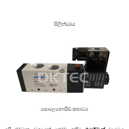
සිලින්ඩරය
සොලෙනොයිඩ් කපාටය