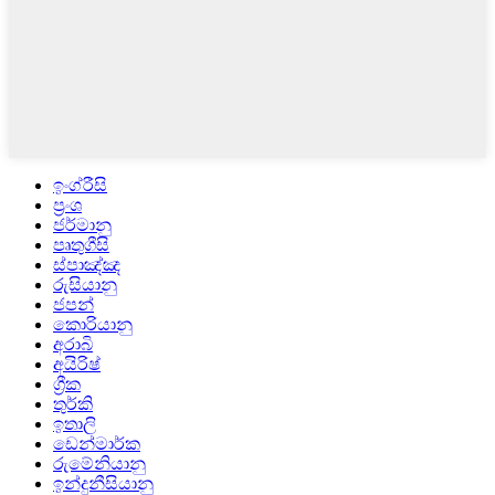
ඉංග්රීසි
ප්‍රංශ
ජර්මානු
පෘතුගීසි
ස්පාඤ්ඤ
රුසියානු
ජපන්
කොරියානු
අරාබි
අයිරිෂ්
ග්‍රීක
තුර්කි
ඉතාලි
ඩෙන්මාර්ක
රුමේනියානු
ඉන්දුනීසියානු