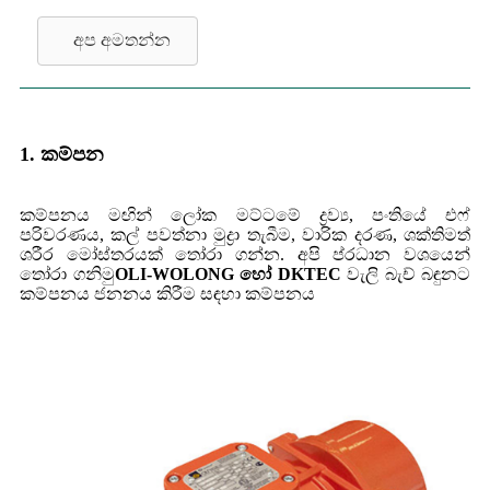
අප අමතන්න
1. කම්පන
කම්පනය මඟින් ලෝක මට්ටමේ ද්‍රව්‍ය, පංතියේ එෆ්
පරිවරණය, කල් පවත්නා මුද්‍රා තැබීම, වාරික දරණ, ශක්තිමත්
ශරීර මෝස්තරයක් තෝරා ගන්න. අපි ප්රධාන වශයෙන්
තෝරා ගනිමු
OLI-WOLONG හෝ DKTEC
වැලි බැච් බඳුනට
කම්පනය ජනනය කිරීම සඳහා කම්පනය