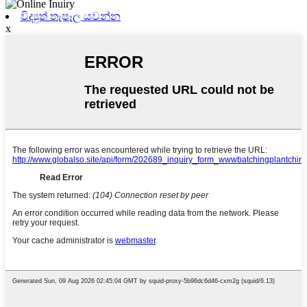
විද්‍යුත් තැපෑල යවන්න
x