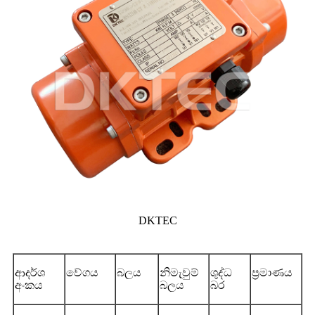
DKTEC
ආදර්ශ
වේගය
බලය
නිමැවුම්
ශුද්ධ
ප්‍රමාණය
අංකය
බලය
බර