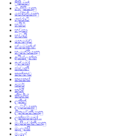
ෆ්‍රිෂියන්
ගැලීසියානු
ජෝර්ජියානු
ගුජරාටි
හයිටි
හවුසා
හවායි
හෙබ්‍රෙව්
හ්මොන්ග්
හංගේරියානු
අයිස්ලන්ත
ඉග්බෝ
ජාවානි
කන්නඩ
කසකස්
ඛමර්
කුර්දි
කිර්ගිස්
ලතින්
ලැට්වියානු
ලිතුවේනියානු
ලක්සම්බෝ ..
මැසිඩෝනියානු
මැලගසි
මැලේ