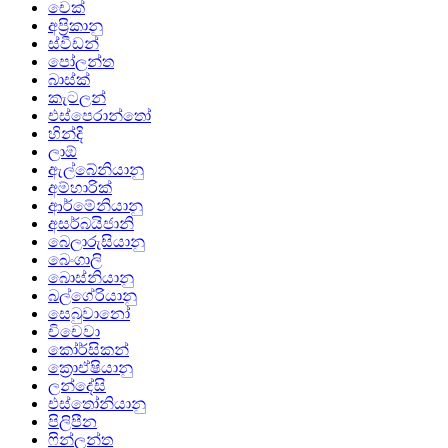
චෙක්
අප්‍රිකානු
ස්වීඩන්
පෝලන්ත
බාස්ක්
කැටලන්
එස්පෙරාන්තෝ
හින්දි
ලාඕ
ඇල්බේනියානු
අම්හාරික්
ආර්මේනියානු
අසර්බයිජානි
බෙලාරුසියානු
බෙංගාලි
බොස්නියානු
බල්ගේරියානු
සෙබුවානෝ
චිචෙවා
කෝර්සිකන්
ක්‍රොඒෂියානු
ලන්දේසි
එස්තෝනියානු
පිලිපීන
ෆින්ලන්ත