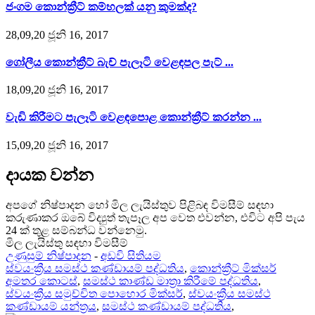
ජංගම කොන්ක්‍රීට් කම්හලක් යනු කුමක්ද?
28,09,20 ජූනි 16, 2017
ගෝලීය කොන්ක්‍රීට් බැච් පැලෑටි වෙළඳපල පැට් ...
18,09,20 ජූනි 16, 2017
වැඩි කිරීමට පැලෑටි වෙළඳපොළ කොන්ක්‍රීට් කරන්න ...
15,09,20 ජූනි 16, 2017
දායක වන්න
අපගේ නිෂ්පාදන හෝ මිල ලැයිස්තුව පිළිබඳ විමසීම් සඳහා
කරුණාකර ඔබේ විද්‍යුත් තැපෑල අප වෙත එවන්න, එවිට අපි පැය
24 ක් තුළ සම්බන්ධ වන්නෙමු.
මිල ලැයිස්තු සඳහා විමසීම්
උණුසුම් නිෂ්පාදන
-
අඩවි සිතියම
ස්වයංක්‍රීය සමස්ථ කණ්ඩායම් පද්ධතිය
,
කොන්ක්‍රීට් මික්සර්
අමතර කොටස්
,
සමස්ථ කාණ්ඩ මාත්‍රා කිරීමේ පද්ධතිය
,
ස්වයංක්‍රීය සමුච්චිත පොහොර මික්සර්
,
ස්වයංක්‍රීය සමස්ථ
කණ්ඩායම් යන්ත්‍රය
,
සමස්ථ කණ්ඩායම් පද්ධතිය
,