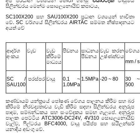
අපි ප්රධාන වශයෙන් තෝරා ගනිමු
එයාර්ටැක්
වායුමය
සිලින්ඩරය මෙන්ම සොලෙනොයිඩ් කපාටය,
SC100X200 සහ SAU100X200 ප්‍රධාන වශයෙන් භාවිතා
වේ. SC වර්ගයේ සිලින්ඩරය AIRTAC සම්මත නිෂ්පාදනයට
අයත් වේ
ආදර්ශ
වැඩ
වැඩ
පීඩනය
සාධනය
වැඩ කරන
වේගය
අංකය
කිරීමේ
පීඩනය
උෂ්ණත්වය
mm / s
මාධ්‍යය
SC /
පරස්පර
වායු
0.1 ~
1.5MPa
-20 ~ 80
30 ~
SAU100
1.0MPa
500
කණ්ඩායම් යන්ත්‍රයේ පෝෂණ වේගය පාලනය කිරීම සහ බර
කිරිමේ නිරවද්‍යතාවය වැඩි කිරීම සඳහා සිලින්ඩරය අනුරූප
පාදම, සම්බන්ධකය සහ සංවේදකය සමඟ ගැලපේ. අනුරූප
පාලක පෙට්ටිය ATC3006-DC24V, 4V310 සොලෙනොයිඩ්
වෑල්ව, ෆිල්ටරය BFC4000, වායු පයිප්ප සහ සයිලන්සර්
යනාදිය අඩංගු වේ.