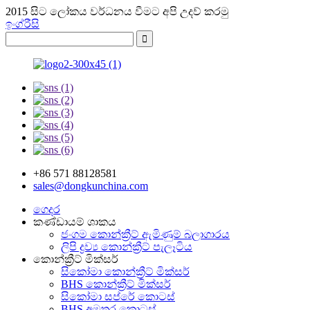
2015 සිට ලෝකය වර්ධනය වීමට අපි උදව් කරමු
ඉංග්රීසි
+86 571 88128581
sales@dongkunchina.com
ගෙදර
කණ්ඩායම් ශාකය
ජංගම කොන්ක්‍රීට් ඇමිණුම් බලාගාරය
ලිපි ද්‍රව්‍ය කොන්ක්‍රීට් පැලෑටිය
කොන්ක්‍රීට් මික්සර්
සිකෝමා කොන්ක්‍රීට් මික්සර්
BHS කොන්ක්‍රීට් මික්සර්
සිකෝමා සප්රේ කොටස්
BHS අමතර කොටස්