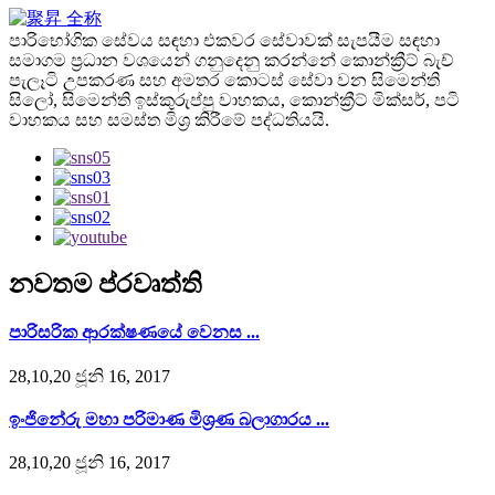
පාරිභෝගික සේවය සඳහා එකවර සේවාවක් සැපයීම සඳහා
සමාගම ප්‍රධාන වශයෙන් ගනුදෙනු කරන්නේ කොන්ක්‍රීට් බැච්
පැලෑටි උපකරණ සහ අමතර කොටස් සේවා වන සිමෙන්ති
සිලෝ, සිමෙන්ති ඉස්කුරුප්පු වාහකය, කොන්ක්‍රීට් මික්සර්, පටි
වාහකය සහ සමස්ත මිශ්‍ර කිරීමේ පද්ධතියයි.
නවතම ප්රවෘත්ති
පාරිසරික ආරක්ෂණයේ වෙනස ...
28,10,20 ජූනි 16, 2017
ඉංජිනේරු මහා පරිමාණ මිශ්‍රණ බලාගාරය ...
28,10,20 ජූනි 16, 2017