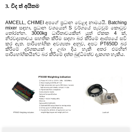
3. විද ත් අයිතම
AMCELL, CHIMEI අපගේ ප්‍රධාන වෙළඳ නාමයයි. Batching
mixer සඳහා, ප්‍රධාන වශයෙන් S වර්ගයේ පැටවුම් කොටුව
තෝරන්න. 3000kg ධාරිතාවයකින් යුත් ඒකක 4 ක්,
නිරවද්‍යතාවය සහතික කිරීම සඳහා බර කිරිමේ ආප්පයේ සවි
කර ඇත. පාරිභෝගික අවශ්‍යතා අනුව, අපට PT650D බර
කිරිමේ දර්ශකයක් ද ලබා දිය හැකි අතර එමඟින්
පාරිභෝගිකයින්ට බර කිරිමේ දත්ත බුද්ධිමත්ව දැකගත හැකිය.