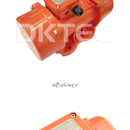
ඔලි-වොලොං